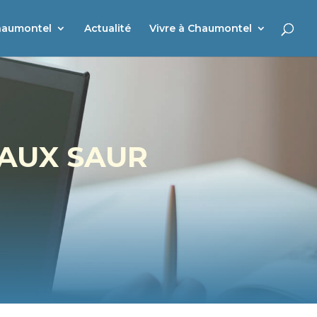
haumontel
Actualité
Vivre à Chaumontel
VAUX SAUR