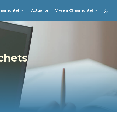
haumontel
Actualité
Vivre à Chaumontel
échets