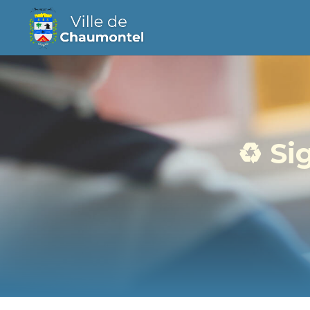
♻️ Si