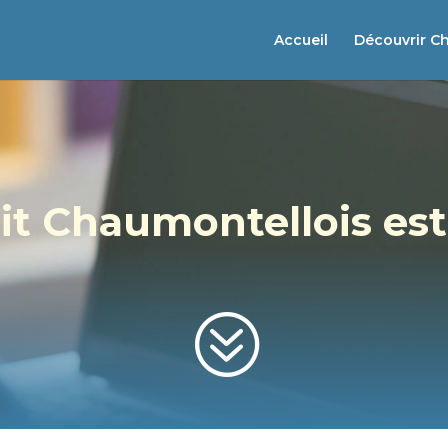
Accueil
Découvrir C
it Chaumontellois est
?