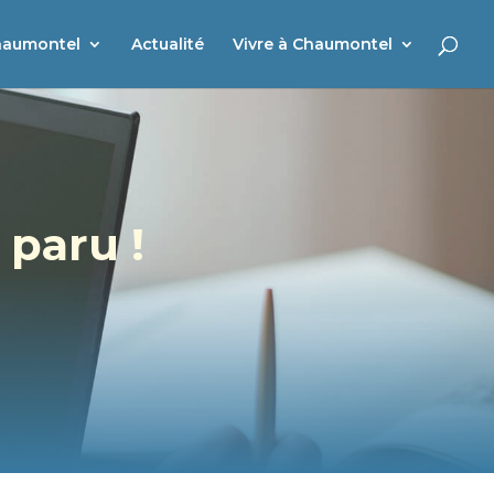
haumontel
Actualité
Vivre à Chaumontel
 paru !