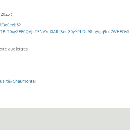
 2025 :
5f3e8eeb5?
kETBtT0xyZEE0QVJLTENVYnI0AR4SeqG0yYPLDq98LgVJpj9ce7WHFOy5
oite aux lettres
ualité
#Chaumontel