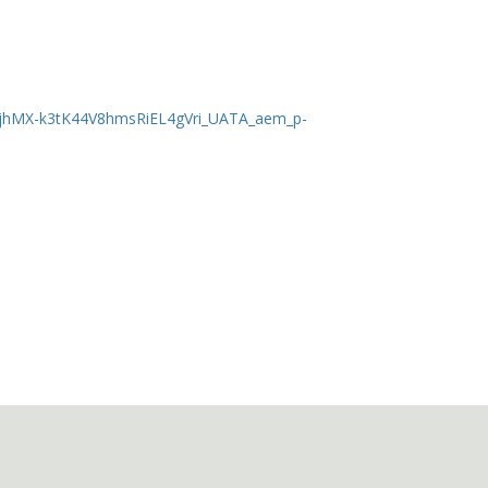
jhMX-k3tK44V8hmsRiEL4gVri_UATA_aem_p-