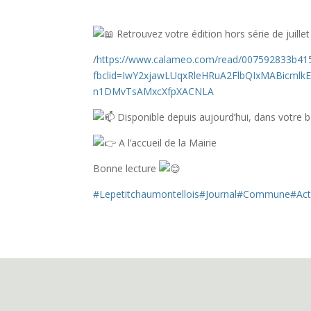
Retrouvez votre édition hors série de juillet
/
https://www.calameo.com/read/007592833b41
fbclid=IwY2xjawLUqxRleHRuA2FlbQIxMABicml
n1DMvTsAMxcXfpXACNLA
Disponible depuis aujourd’hui, dans votre b
A l’accueil de la Mairie
Bonne
lecture
#Lepetitchaumontellois
#Journal
#Commune
#Act