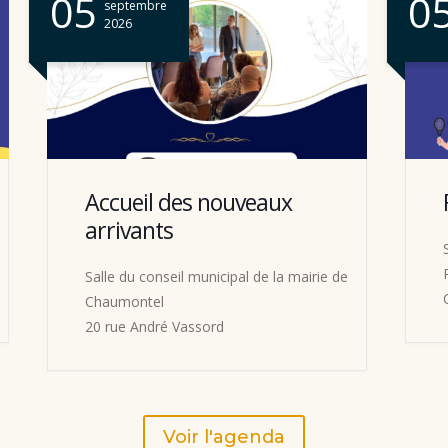
05
septembre
2026
Forum des associations
Salle Eugène Coudre
Rue Oradour sur Glane, 95270
de
CHAUMONTEL
Voir l'agenda