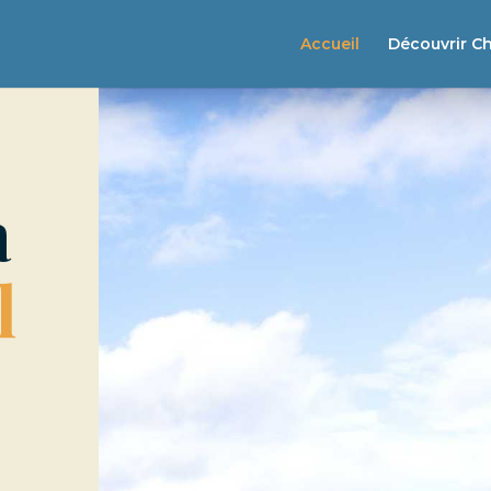
Accueil
Découvrir C
à
l