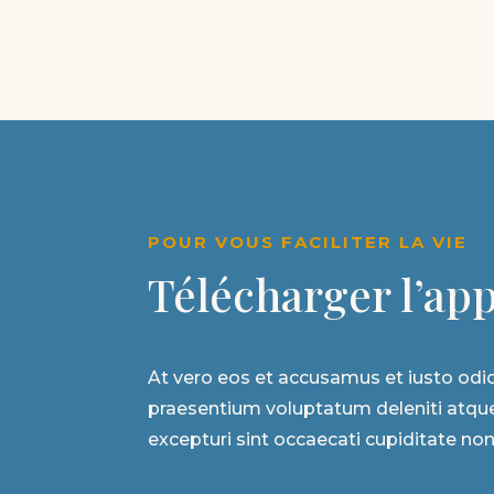
POUR VOUS FACILITER LA VIE
Télécharger l’appl
At vero eos et accusamus et iusto odio
praesentium voluptatum deleniti atque
excepturi sint occaecati cupiditate non