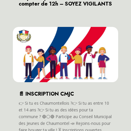
compter de 12h – SOYEZ VIGILANTS
📄 INSCRIPTION CMJC
👉️ Si tu es Chaumontellois ?👉️ Si tu as entre 10
et 14 ans ?👉️ Si tu as des idées pour ta
commune ? 🔵⚪️🔴 Participe au Conseil Municipal
des Jeunes de Chaumontel 📣 Rejoins-nous pour
faire bouger ta ville ! ⏳️ Inscriptions ouvertes