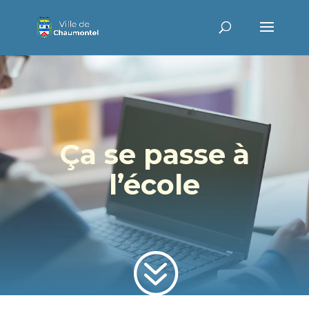
Ça se passe à
l’école
?