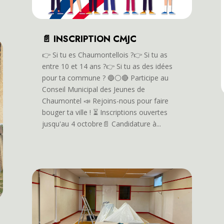
📄 INSCRIPTION CMJC
👉️ Si tu es Chaumontellois ?👉️ Si tu as
entre 10 et 14 ans ?👉️ Si tu as des idées
pour ta commune ? 🔵⚪️🔴 Participe au
Conseil Municipal des Jeunes de
Chaumontel 📣 Rejoins-nous pour faire
bouger ta ville ! ⏳️ Inscriptions ouvertes
jusqu'au 4 octobre📄 Candidature à...