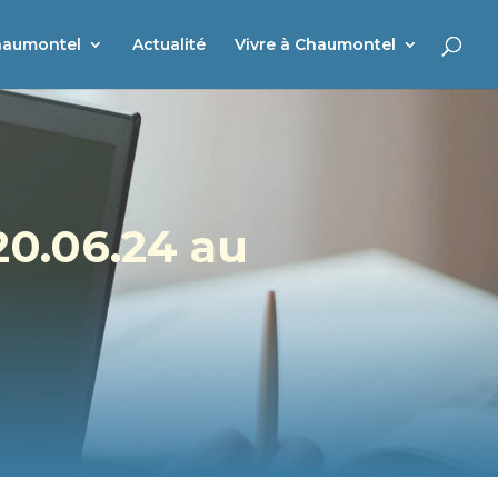
haumontel
Actualité
Vivre à Chaumontel
20.06.24 au