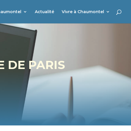
haumontel
Actualité
Vivre à Chaumontel
 DE PARIS