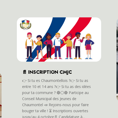
📄 INSCRIPTION CMJC
👉️ Si tu es Chaumontellois ?👉️ Si tu as
entre 10 et 14 ans ?👉️ Si tu as des idées
pour ta commune ? 🔵⚪️🔴 Participe au
Conseil Municipal des Jeunes de
Chaumontel 📣 Rejoins-nous pour faire
bouger ta ville ! ⏳️ Inscriptions ouvertes
jusqu'au 4 octobre📄 Candidature à...