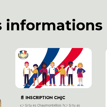
s informations
📄 INSCRIPTION CMJC
👉️ Si tu es Chaumontellois ?👉️ Si tu as