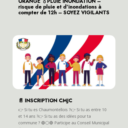
ORANGE 💧PLUIE INONDATION –
risque de pluie et d’inondations à
compter de 12h – SOYEZ VIGILANTS
📄 INSCRIPTION CMJC
👉️ Si tu es Chaumontellois ?👉️ Si tu as entre 10
et 14 ans ?👉️ Si tu as des idées pour ta
commune ? 🔵⚪️🔴 Participe au Conseil Municipal