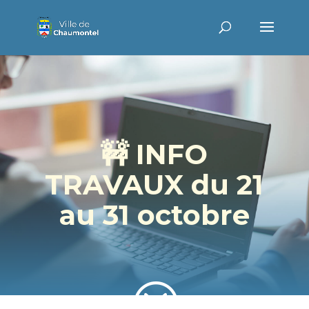
🚧 INFO
TRAVAUX du 21
au 31 octobre
?