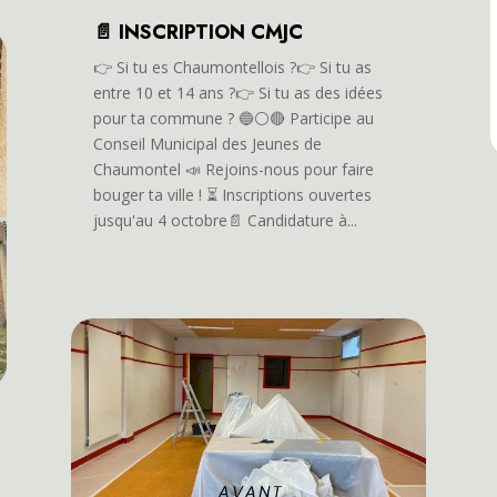
📄 INSCRIPTION CMJC
👉️ Si tu es Chaumontellois ?👉️ Si tu as
entre 10 et 14 ans ?👉️ Si tu as des idées
pour ta commune ? 🔵⚪️🔴 Participe au
Conseil Municipal des Jeunes de
Chaumontel 📣 Rejoins-nous pour faire
bouger ta ville ! ⏳️ Inscriptions ouvertes
jusqu'au 4 octobre📄 Candidature à...