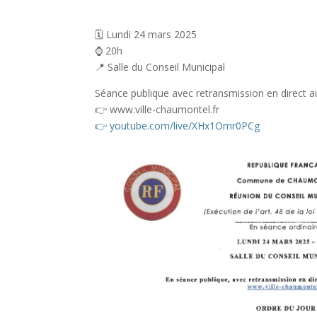
🗓 Lundi 24 mars 2025
⌚️ 20h
📍 Salle du Conseil Municipal
Séance publique avec retransmission en direct a
👉️ www.ville-chaumontel.fr
👉️
youtube.com/live/XHx1Omr0PCg