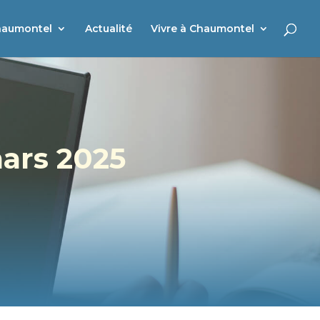
haumontel
Actualité
Vivre à Chaumontel
ars 2025