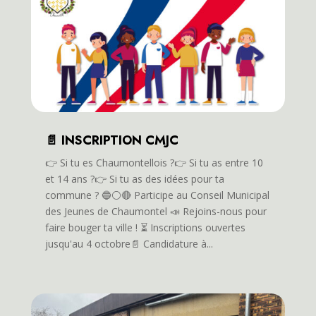
📄 INSCRIPTION CMJC
👉️ Si tu es Chaumontellois ?👉️ Si tu as entre 10
et 14 ans ?👉️ Si tu as des idées pour ta
commune ? 🔵⚪️🔴 Participe au Conseil Municipal
des Jeunes de Chaumontel 📣 Rejoins-nous pour
faire bouger ta ville ! ⏳️ Inscriptions ouvertes
jusqu'au 4 octobre📄 Candidature à...