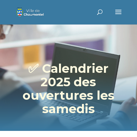
✅️ Calendrier
2025 des
ouvertures les
samedis