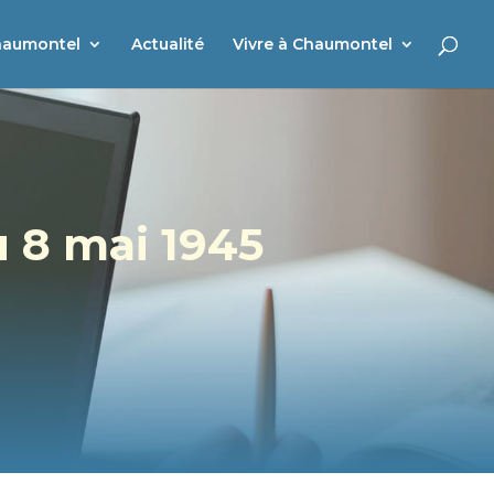
haumontel
Actualité
Vivre à Chaumontel
 8 mai 1945