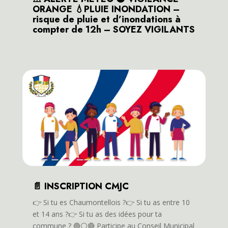
ORANGE 💧PLUIE INONDATION –
risque de pluie et d’inondations à
compter de 12h – SOYEZ VIGILANTS
📄 INSCRIPTION CMJC
👉️ Si tu es Chaumontellois ?👉️ Si tu as entre 10
et 14 ans ?👉️ Si tu as des idées pour ta
commune ? 🔵⚪️🔴 Participe au Conseil Municipal