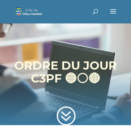
ORDRE DU JOUR
C3PF 🔵⚪️🔴
?