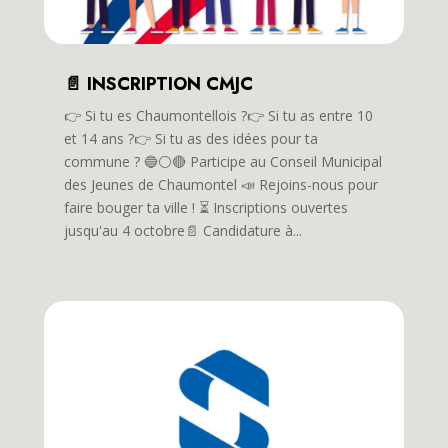
📄 INSCRIPTION CMJC
👉️ Si tu es Chaumontellois ?👉️ Si tu as entre 10
et 14 ans ?👉️ Si tu as des idées pour ta
commune ? 🔵⚪️🔴 Participe au Conseil Municipal
des Jeunes de Chaumontel 📣 Rejoins-nous pour
faire bouger ta ville ! ⏳️ Inscriptions ouvertes
jusqu'au 4 octobre📄 Candidature à...