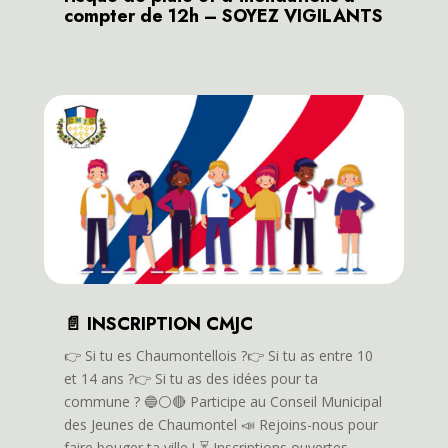
compter de 12h – SOYEZ VIGILANTS
📄 INSCRIPTION CMJC
👉️ Si tu es Chaumontellois ?👉️ Si tu as entre 10
et 14 ans ?👉️ Si tu as des idées pour ta
commune ? 🔵⚪️🔴 Participe au Conseil Municipal
des Jeunes de Chaumontel 📣 Rejoins-nous pour
faire bouger ta ville ! ⏳️ Inscriptions ouvertes