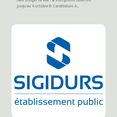
jusqu'au 4 octobre📄 Candidature à...