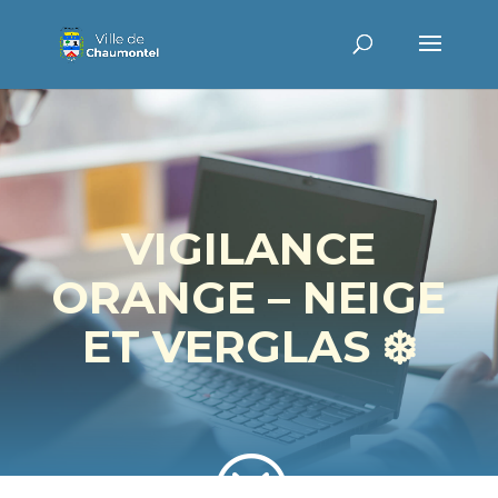
VIGILANCE
ORANGE – NEIGE
ET VERGLAS ❄️
?