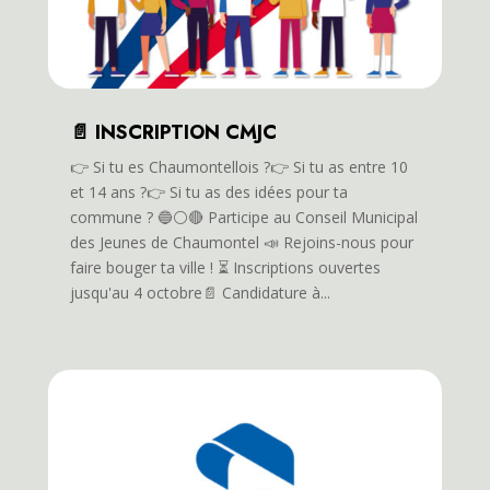
📄 INSCRIPTION CMJC
👉️ Si tu es Chaumontellois ?👉️ Si tu as entre 10
et 14 ans ?👉️ Si tu as des idées pour ta
commune ? 🔵⚪️🔴 Participe au Conseil Municipal
des Jeunes de Chaumontel 📣 Rejoins-nous pour
faire bouger ta ville ! ⏳️ Inscriptions ouvertes
jusqu'au 4 octobre📄 Candidature à...