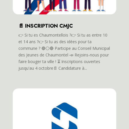
📄 INSCRIPTION CMJC
👉️ Si tu es Chaumontellois ?👉️ Si tu as entre 10
et 14 ans ?👉️ Si tu as des idées pour ta
commune ? 🔵⚪️🔴 Participe au Conseil Municipal
des Jeunes de Chaumontel 📣 Rejoins-nous pour
faire bouger ta ville ! ⏳️ Inscriptions ouvertes
jusqu'au 4 octobre📄 Candidature à...