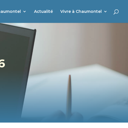
haumontel
Actualité
Vivre à Chaumontel
6