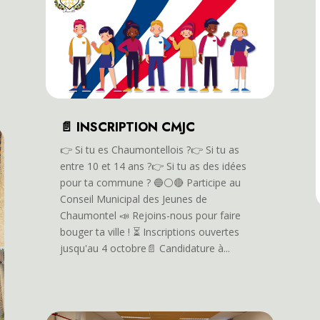
📄 INSCRIPTION CMJC
👉️ Si tu es Chaumontellois ?👉️ Si tu as
entre 10 et 14 ans ?👉️ Si tu as des idées
pour ta commune ? 🔵⚪️🔴 Participe au
Conseil Municipal des Jeunes de
Chaumontel 📣 Rejoins-nous pour faire
bouger ta ville ! ⏳️ Inscriptions ouvertes
jusqu'au 4 octobre📄 Candidature à...