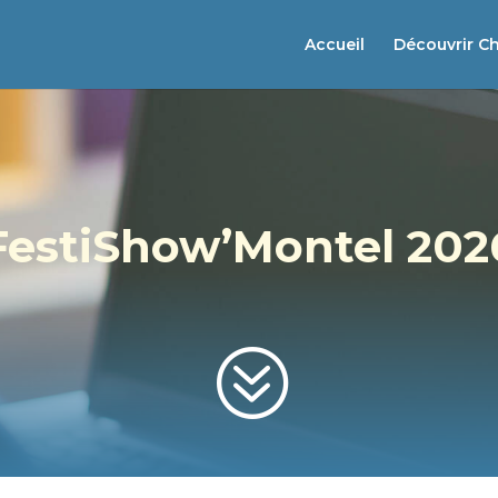
Accueil
Découvrir C
FestiShow’Montel 202
?