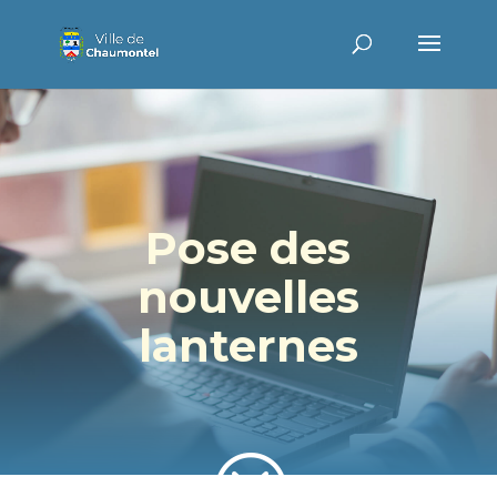
Pose des
nouvelles
lanternes
?