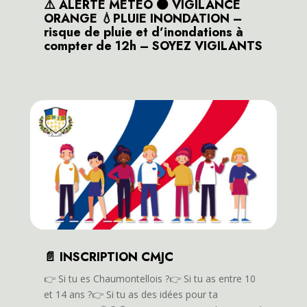
⚠️ ALERTE METEO 🟠 VIGILANCE
ORANGE 💧PLUIE INONDATION –
risque de pluie et d’inondations à
compter de 12h – SOYEZ VIGILANTS
📄 INSCRIPTION CMJC
👉️ Si tu es Chaumontellois ?👉️ Si tu as entre 10
et 14 ans ?👉️ Si tu as des idées pour ta