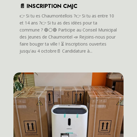
📄 INSCRIPTION CMJC
👉️ Si tu es Chaumontellois ?👉️ Si tu as entre 10
et 14 ans ?👉️ Si tu as des idées pour ta
commune ? 🔵⚪️🔴 Participe au Conseil Municipal
des Jeunes de Chaumontel 📣 Rejoins-nous pour
faire bouger ta ville ! ⏳️ Inscriptions ouvertes
jusqu'au 4 octobre📄 Candidature à...