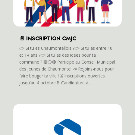
📄 INSCRIPTION CMJC
👉️ Si tu es Chaumontellois ?👉️ Si tu as entre 10
et 14 ans ?👉️ Si tu as des idées pour ta
commune ? 🔵⚪️🔴 Participe au Conseil Municipal
des Jeunes de Chaumontel 📣 Rejoins-nous pour
faire bouger ta ville ! ⏳️ Inscriptions ouvertes
jusqu'au 4 octobre📄 Candidature à...