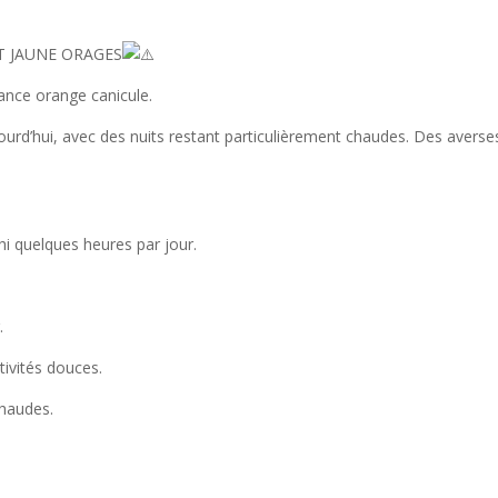
T JAUNE ORAGES
lance orange canicule.
urd’hui, avec des nuits restant particulièrement chaudes. Des averses
chi quelques heures par jour.
.
ctivités douces.
chaudes.