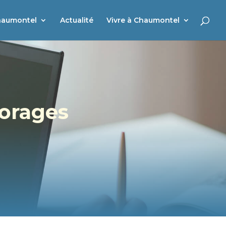
haumontel
Actualité
Vivre à Chaumontel
’orages