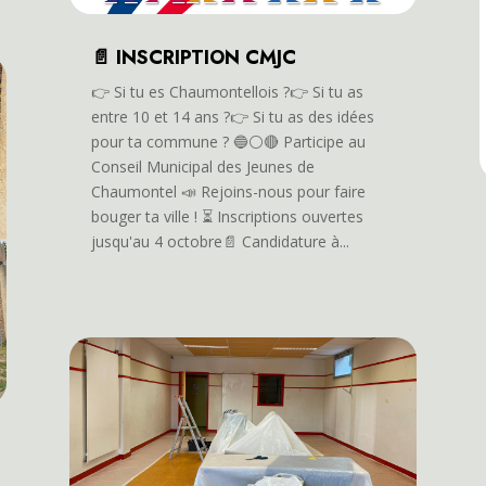
📄 INSCRIPTION CMJC
👉️ Si tu es Chaumontellois ?👉️ Si tu as
entre 10 et 14 ans ?👉️ Si tu as des idées
pour ta commune ? 🔵⚪️🔴 Participe au
Conseil Municipal des Jeunes de
Chaumontel 📣 Rejoins-nous pour faire
bouger ta ville ! ⏳️ Inscriptions ouvertes
jusqu'au 4 octobre📄 Candidature à...