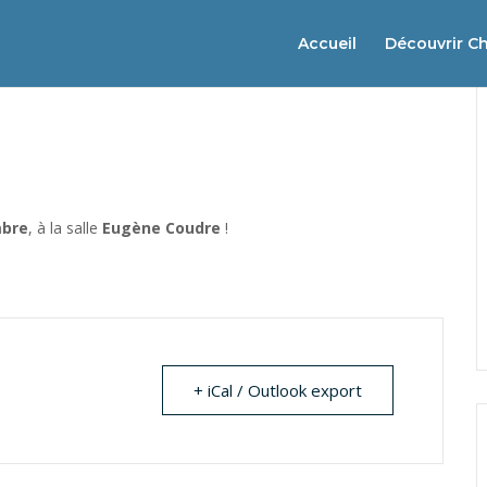
Accueil
Découvrir C
mbre
, à la salle
Eugène Coudre
!
+ iCal / Outlook export